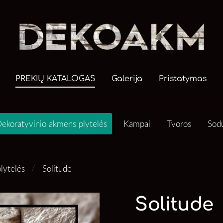
PREKIŲ KATALOGAS
Galerija
Pristatymas
ekoratyvinio akmens plytelės
Kampai
Tvoros
Sod
lytelės
Solitude
Solitude