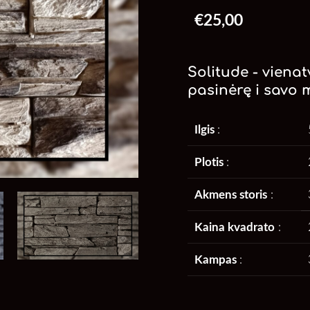
€25,00
Solitude - vienat
pasinėrę i savo 
Ilgis
:
Plotis
:
Akmens storis
:
Kaina kvadrato
:
Kampas
: