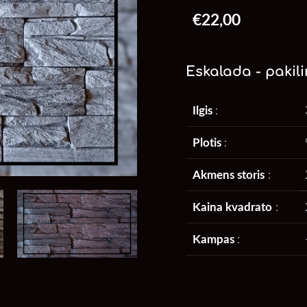
€22,00
Eskalada - pakili
Ilgis
:
Plotis
:
Akmens storis
:
Kaina kvadrato
:
Kampas
: