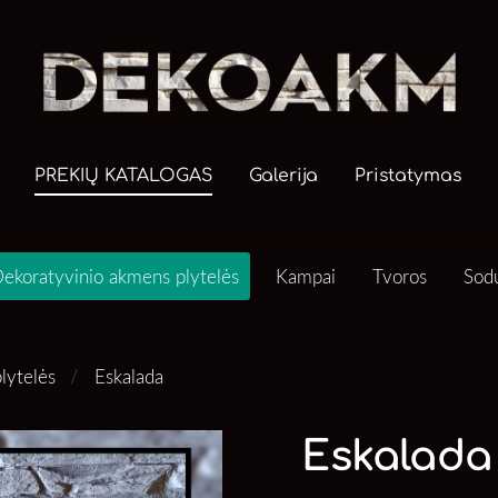
PREKIŲ KATALOGAS
Galerija
Pristatymas
ekoratyvinio akmens plytelės
Kampai
Tvoros
Sod
lytelės
Eskalada
Eskalada